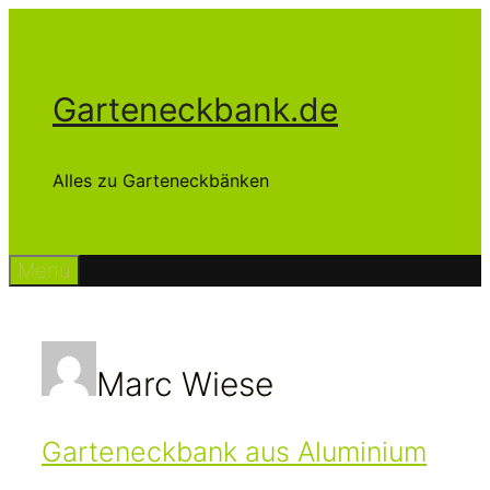
Zum
Inhalt
springen
Garteneckbank.de
Alles zu Garteneckbänken
Menü
Marc Wiese
Garteneckbank aus Aluminium